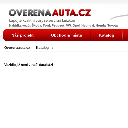
Nabídka vozů:
Škoda
,
Ford
,
Peugeot
,
VW
,
Opel
,
Hyundai
,
Honda
,
Toyota
Náš projekt
Obchodní místa
Katalog
Overenaauta.cz
Katalog
Vozidlo již není v naší databázi