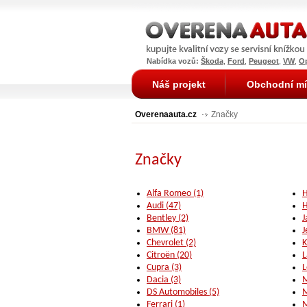
Nabídka vozů:
Škoda
,
Ford
,
Peugeot
,
VW
,
O
Náš projekt
Obchodní mí
Overenaauta.cz
Značky
Značky
Alfa Romeo (1)
H
Audi (47)
H
Bentley (2)
J
BMW (81)
J
Chevrolet (2)
K
Citroën (20)
L
Cupra (3)
L
Dacia (3)
M
DS Automobiles (5)
M
Ferrari (1)
M