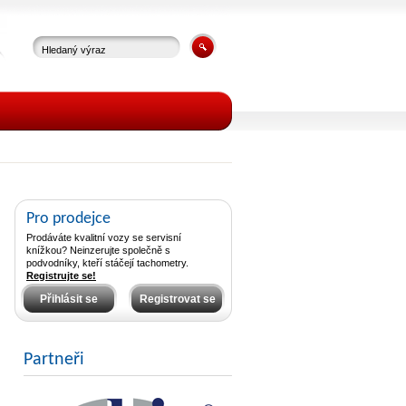
Pro prodejce
Prodáváte kvalitní vozy se servisní
knížkou? Neinzerujte společně s
podvodníky, kteří stáčejí tachometry.
Registrujte se!
Přihlásit se
Registrovat se
Partneři