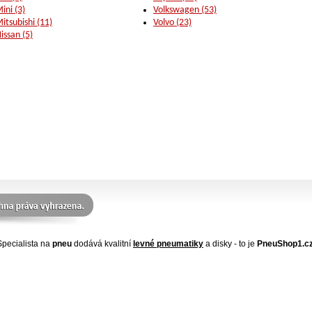
ini (3)
Volkswagen (53)
itsubishi (11)
Volvo (23)
issan (5)
Specialista na
pneu
dodává kvalitní
levné pneumatiky
a disky - to je
PneuShop1.cz