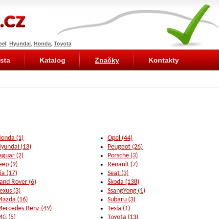
pel
,
Hyundai
,
Honda
,
Toyota
sta
Katalog
Značky
Kontakty
onda (1)
Opel (44)
yundai (13)
Peugeot (26)
aguar (2)
Porsche (3)
eep (9)
Renault (7)
ia (17)
Seat (3)
and Rover (6)
Škoda (138)
exus (3)
SsangYong (1)
azda (16)
Subaru (3)
ercedes-Benz (49)
Tesla (1)
G (5)
Toyota (13)