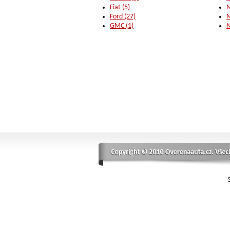
Fiat (5)
M
Ford (27)
M
GMC (1)
N