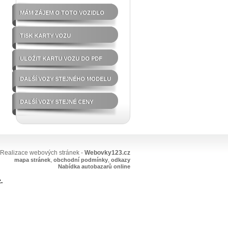
MÁM ZÁJEM O TOTO VOZIDLO
TISK KARTY VOZU
ULOŽIT KARTU VOZU DO PDF
DALŠÍ VOZY STEJNÉHO MODELU
DALŠÍ VOZY STEJNÉ CENY
Realizace webových stránek -
Webovky123.cz
,
,
mapa stránek
obchodní podmínky
odkazy
Nabídka autobazarů online
.