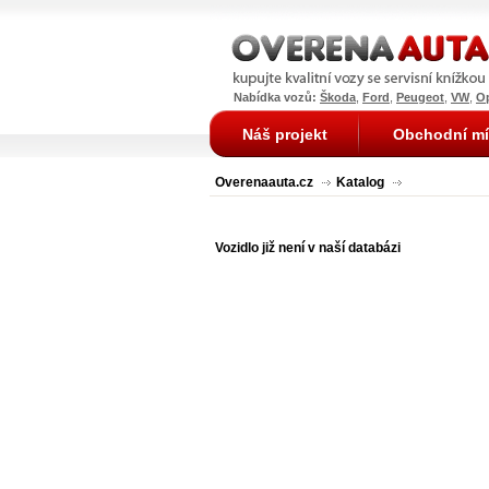
Nabídka vozů:
Škoda
,
Ford
,
Peugeot
,
VW
,
O
Náš projekt
Obchodní mí
Overenaauta.cz
Katalog
Vozidlo již není v naší databázi