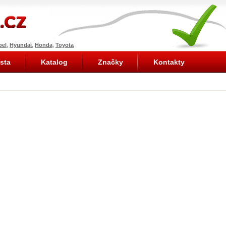
pel
,
Hyundai
,
Honda
,
Toyota
sta
Katalog
Značky
Kontakty