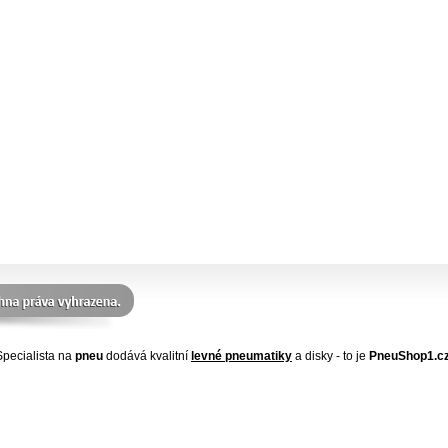
Specialista na
pneu
dodává kvalitní
levné pneumatiky
a disky - to je
PneuShop1.cz