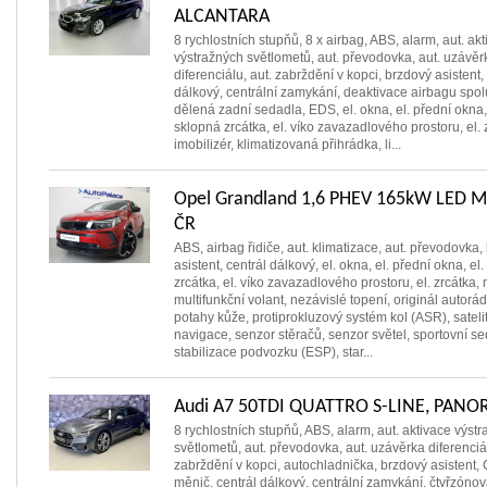
ALCANTARA
8 rychlostních stupňů, 8 x airbag, ABS, alarm, aut. ak
výstražných světlometů, aut. převodovka, aut. uzávěr
diferenciálu, aut. zabrždění v kopci, brzdový asistent,
dálkový, centrální zamykání, deaktivace airbagu spol
dělená zadní sedadla, EDS, el. okna, el. přední okna, 
sklopná zrcátka, el. víko zavazadlového prostoru, el. 
imobilizér, klimatizovaná přihrádka, li...
Opel Grandland 1,6 PHEV 165kW LED M
ČR
ABS, airbag řidiče, aut. klimatizace, aut. převodovka,
asistent, centrál dálkový, el. okna, el. přední okna, el
zrcátka, el. víko zavazadlového prostoru, el. zrcátka,
multifunkční volant, nezávislé topení, originál autorád
potahy kůže, protiprokluzový systém kol (ASR), sateli
navigace, senzor stěračů, senzor světel, sportovní se
stabilizace podvozku (ESP), star...
Audi A7 50TDI QUATTRO S-LINE, PAN
8 rychlostních stupňů, ABS, alarm, aut. aktivace výst
světlometů, aut. převodovka, aut. uzávěrka diferenciál
zabrždění v kopci, autochladnička, brzdový asistent,
měnič, centrál dálkový, centrální zamykání, čtyřzóno