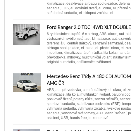
klimatizace, deaktivace airbagu spolujezdce, dělená
sedadla, EDS, el. dovírání dveří, el. okna, el. přední o
seřiditelná sedadla, el. sklopná zrcátka, el...
Ford Ranger 2.0 TDCi 4WD XLT DOUBLE
6 rychlostních stupňů, 6 x airbag, ABS, alarm, aut. ak
výstražných světlometů, aut. klimatizace, aut. uzávěr
diferenciálu, centrál dálkový, centrální zamykání, dea
airbagu spolujezdce, el. okna, el. přední okna, el. zrc
imobilizér, klimatizovaná přihrádka, litá kola, manuáln
převodovka, mlhovky, multifunkční volant, nastaviteln
originál autorádio, ostřikovače světlomet...
Mercedes-Benz Třídy A 180 CDI AUTO
AMG ČR
ABS, aut. převodovka, centrál dálkový, el. okna, el. zr
klimatizace, litá kola, multifunkční volant, palubní počí
posilovač řízení, potahy kůže, senzor stěračů, senzor 
sportovní sedadla, stabilizace podvozku (ESP), temp
vyhřívaná sedadla, vyhřívaná zrcátka, výškově nastav
sedadla, xenonové světlomety, AUX, denní svícení, p
asistent, USB, hands free, bi-xenonové ...