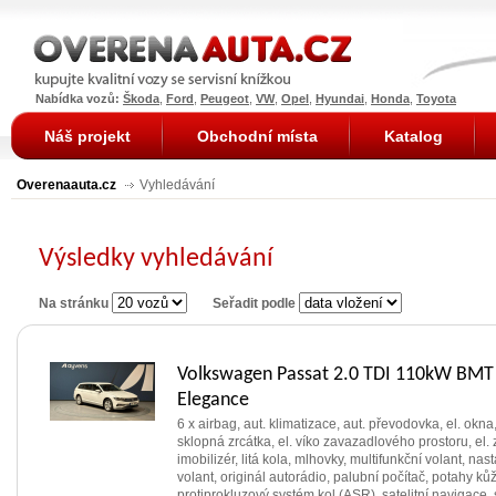
Nabídka vozů:
Škoda
,
Ford
,
Peugeot
,
VW
,
Opel
,
Hyundai
,
Honda
,
Toyota
Náš projekt
Obchodní místa
Katalog
Overenaauta.cz
Vyhledávání
Výsledky vyhledávání
Na stránku
Seřadit podle
Volkswagen Passat 2.0 TDI 110kW BMT
Elegance
6 x airbag, aut. klimatizace, aut. převodovka, el. okna,
sklopná zrcátka, el. víko zavazadlového prostoru, el. 
imobilizér, litá kola, mlhovky, multifunkční volant, nast
volant, originál autorádio, palubní počítač, potahy ků
protiprokluzový systém kol (ASR), satelitní navigace,