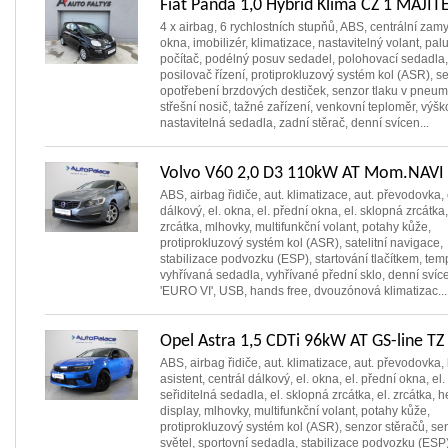
Fiat Panda 1,0 Hybrid Klima CZ 1 MAJIT
4 x airbag, 6 rychlostních stupňů, ABS, centrální zamy
okna, imobilizér, klimatizace, nastavitelný volant, pal
počítač, podélný posuv sedadel, polohovací sedadla,
posilovač řízení, protiprokluzový systém kol (ASR), s
opotřebení brzdových destiček, senzor tlaku v pneum
střešní nosič, tažné zařízení, venkovní teploměr, výš
nastavitelná sedadla, zadní stěrač, denní svícen...
Volvo V60 2,0 D3 110kW AT Mom.NAVI 
ABS, airbag řidiče, aut. klimatizace, aut. převodovka, 
dálkový, el. okna, el. přední okna, el. sklopná zrcátka,
zrcátka, mlhovky, multifunkční volant, potahy kůže,
protiprokluzový systém kol (ASR), satelitní navigace,
stabilizace podvozku (ESP), startování tlačítkem, te
vyhřívaná sedadla, vyhřívané přední sklo, denní svíce
'EURO VI', USB, hands free, dvouzónová klimatizac...
Opel Astra 1,5 CDTi 96kW AT GS-line TZ
ABS, airbag řidiče, aut. klimatizace, aut. převodovka,
asistent, centrál dálkový, el. okna, el. přední okna, el.
seřiditelná sedadla, el. sklopná zrcátka, el. zrcátka, 
display, mlhovky, multifunkční volant, potahy kůže,
protiprokluzový systém kol (ASR), senzor stěračů, se
světel, sportovní sedadla, stabilizace podvozku (ESP)