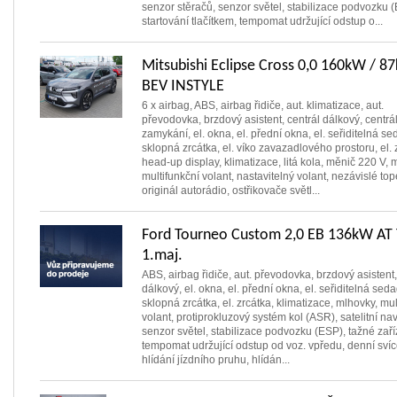
senzor stěračů, senzor světel, stabilizace podvozku 
startování tlačítkem, tempomat udržující odstup o...
Mitsubishi Eclipse Cross 0,0 160kW / 
BEV INSTYLE
6 x airbag, ABS, airbag řidiče, aut. klimatizace, aut.
převodovka, brzdový asistent, centrál dálkový, centrá
zamykání, el. okna, el. přední okna, el. seřiditelná sed
sklopná zrcátka, el. víko zavazadlového prostoru, el. 
head-up display, klimatizace, litá kola, měnič 220 V, 
multifunkční volant, nastavitelný volant, nezávislé top
originál autorádio, ostřikovače světl...
Ford Tourneo Custom 2,0 EB 136kW AT 
1.maj.
ABS, airbag řidiče, aut. převodovka, brzdový asistent,
dálkový, el. okna, el. přední okna, el. seřiditelná sedad
sklopná zrcátka, el. zrcátka, klimatizace, mlhovky, mul
volant, protiprokluzový systém kol (ASR), satelitní na
senzor světel, stabilizace podvozku (ESP), tažné zaří
tempomat udržující odstup od voz. vpředu, denní svíc
hlídání jízdního pruhu, hlídán...