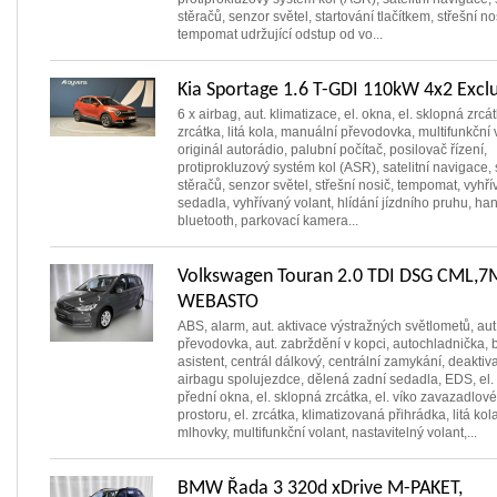
stěračů, senzor světel, startování tlačítkem, střešní no
tempomat udržující odstup od vo...
Kia Sportage 1.6 T-GDI 110kW 4x2 Exclu
6 x airbag, aut. klimatizace, el. okna, el. sklopná zrcát
zrcátka, litá kola, manuální převodovka, multifunkční 
originál autorádio, palubní počítač, posilovač řízení,
protiprokluzový systém kol (ASR), satelitní navigace,
stěračů, senzor světel, střešní nosič, tempomat, vyhř
sedadla, vyhřívaný volant, hlídání jízdního pruhu, han
bluetooth, parkovací kamera...
Volkswagen Touran 2.0 TDI DSG CML,7M
WEBASTO
ABS, alarm, aut. aktivace výstražných světlometů, aut
převodovka, aut. zabrždění v kopci, autochladnička, 
asistent, centrál dálkový, centrální zamykání, deaktiv
airbagu spolujezdce, dělená zadní sedadla, EDS, el. 
přední okna, el. sklopná zrcátka, el. víko zavazadlov
prostoru, el. zrcátka, klimatizovaná přihrádka, litá kola
mlhovky, multifunkční volant, nastavitelný volant,...
BMW Řada 3 320d xDrive M-PAKET,