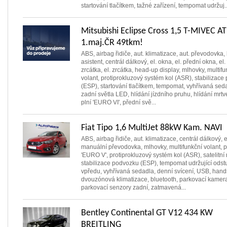
startování tlačítkem, tažné zařízení, tempomat udržuj..
Mitsubishi Eclipse Cross 1,5 T-MIVEC AT
1.maj.ČR 49tkm!
ABS, airbag řidiče, aut. klimatizace, aut. převodovka,
asistent, centrál dálkový, el. okna, el. přední okna, el
zrcátka, el. zrcátka, head-up display, mlhovky, multifu
volant, protiprokluzový systém kol (ASR), stabilizac
(ESP), startování tlačítkem, tempomat, vyhřívaná sed
zadní světla LED, hlídání jízdního pruhu, hlídání mrtv
plní 'EURO VI', přední svě...
Fiat Tipo 1,6 MultiJet 88kW Kam. NAVI
ABS, airbag řidiče, aut. klimatizace, centrál dálkový, e
manuální převodovka, mlhovky, multifunkční volant, p
'EURO V', protiprokluzový systém kol (ASR), satelitní
stabilizace podvozku (ESP), tempomat udržující odst
vpředu, vyhřívaná sedadla, denní svícení, USB, hands
dvouzónová klimatizace, bluetooth, parkovací kamera,
parkovací senzory zadní, zatmavená...
Bentley Continental GT V12 434 KW
BREITLING