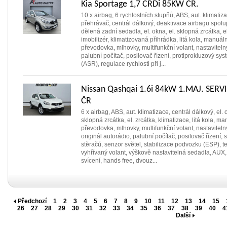
Kia Sportage 1,7 CRDi 85KW ČR.
10 x airbag, 6 rychlostních stupňů, ABS, aut. klimatiz
přehrávač, centrál dálkový, deaktivace airbagu spolu
dělená zadní sedadla, el. okna, el. sklopná zrcátka, el
imobilizér, klimatizovaná přihrádka, litá kola, manuáln
převodovka, mlhovky, multifunkční volant, nastaviteln
palubní počítač, posilovač řízení, protiprokluzový sys
(ASR), regulace rychlosti při j...
Nissan Qashqai 1.6i 84kW 1.MAJ. SERV
ČR
6 x airbag, ABS, aut. klimatizace, centrál dálkový, el. 
sklopná zrcátka, el. zrcátka, klimatizace, litá kola, ma
převodovka, mlhovky, multifunkční volant, nastaviteln
originál autorádio, palubní počítač, posilovač řízení, 
stěračů, senzor světel, stabilizace podvozku (ESP), 
vyhřívaný volant, výškově nastavitelná sedadla, AUX,
svícení, hands free, dvouz...
Předchozí
1
2
3
4
5
6
7
8
9
10
11
12
13
14
15
26
27
28
29
30
31
32
33
34
35
36
37
38
39
40
4
Další