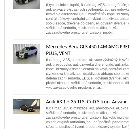
8 rychlostních stupňů, 8 x airbag, ABS, airbag řidiče, 
aut. aktivace výstražných světlometů, aut. převodovka
uzávěrka diferenciálu, aut. zabrždění v kopci, brzdový
centrál dálkový, centrální zamykání, deaktivace airb
spolujezdce, dřevěné obložení, el. dovírání dveří, el. 
seřiditelná sedadla, el. sklopná zrcátka, el. víko
zavazadlového prostoru, el. zrcátka, imobi...
Mercedes-Benz GLS 450d 4M AMG PR
PLUS, VENT
8 x airbag, ABS, alarm, aut. aktivace výstražných svě
aut. převodovka, aut. uzávěrka diferenciálu, aut. zabr
kopci, brzdový asistent, centrál dálkový, centrální za
čtyřzónová klimatizace, deaktivace airbagu spolujez
dělená zadní sedadla, EDS, el. dovírání dveří, el. okna
přední okna, el. seřiditelná sedadla, el. sklopná zrcátk
víko zavazadlového prostoru, el. zr...
Audi A3 1.5 35 TFSI CoD S tron. Advanc
8 x airbag, aut. klimatizace, aut. převodovka, el. okna,
seřiditelná sedadla, el. sklopná zrcátka, el. víko
zavazadlového prostoru, el. zrcátka, litá kola, multifu
volant, originál autorádio, palubní počítač, panorama
střecha, posilovač řízení, protiprokluzový systém kol 