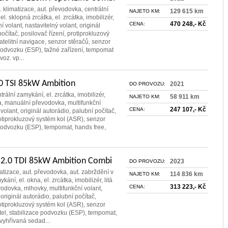
. klimatizace, aut. převodovka, centrální
129 615 km
NAJETO KM:
el. sklopná zrcátka, el. zrcátka, imobilizér,
470 248,- Kč
CENA:
ní volant, nastavitelný volant, originál
očítač, posilovač řízení, protiprokluzový
atelitní navigace, senzor stěračů, senzor
 podvozku (ESP), tažné zařízení, tempomat
voz. vp...
.0 TSI 85kW Ambition
2021
DO PROVOZU:
trální zamykání, el. zrcátka, imobilizér,
58 911 km
NAJETO KM:
ola, manuální převodovka, multifunkční
247 107,- Kč
CENA:
 volant, originál autorádio, palubní počítač,
rotiprokluzový systém kol (ASR), senzor
 podvozku (ESP), tempomat, hands free,
 2.0 TDI 85kW Ambition Combi
2023
DO PROVOZU:
matizace, aut. převodovka, aut. zabrždění v
114 836 km
NAJETO KM:
kání, el. okna, el. zrcátka, imobilizér, litá
313 223,- Kč
CENA:
odovka, mlhovky, multifunkční volant,
 originál autorádio, palubní počítač,
rotiprokluzový systém kol (ASR), senzor
tel, stabilizace podvozku (ESP), tempomat,
vyhřívaná sedad...