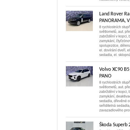
Land Rover Ra
PANORAMA, 
8 rychlostních stup
světlometů, aut. př
zabrždění v kopci, b
zamykání, čtyřzóno
spolujezdce, dělen
el. dovírání dveří, e
sedadla, el. sklopná 
Volvo XC90 B
PANO
8 rychlostních stup
světlometů, aut. př
zabrždění v kopci, b
zamykání, deaktiva
sedadla, dřevěné ob
seřiditelná sedadla,
zavazadlového prost
Škoda Superb 