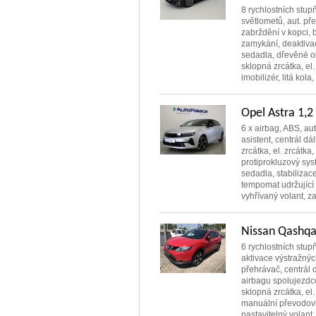
8 rychlostních stup
světlometů, aut. př
zabrždění v kopci, b
zamykání, deaktiva
sedadla, dřevěné ob
sklopná zrcátka, el.
imobilizér, litá kola,
Opel Astra 1,2
6 x airbag, ABS, au
asistent, centrál dá
zrcátka, el. zrcátka
protiprokluzový sys
sedadla, stabilizac
tempomat udržující
vyhřívaný volant, za
Nissan Qashq
6 rychlostních stupň
aktivace výstražnýc
přehrávač, centrál 
airbagu spolujezdce
sklopná zrcátka, el. 
manuální převodovka
nastavitelný volant,