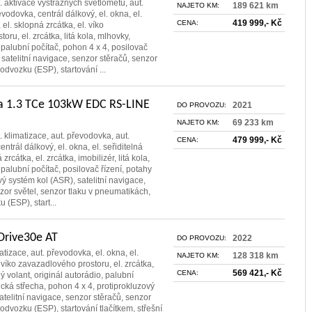
. aktivace výstražných světlometů, aut.
189 621 km
NAJETO KM:
evodovka, centrál dálkový, el. okna, el.
419 999,- Kč
CENA:
 el. sklopná zrcátka, el. víko
ru, el. zrcátka, litá kola, mlhovky,
 palubní počítač, pohon 4 x 4, posilovač
 satelitní navigace, senzor stěračů, senzor
podvozku (ESP), startování ...
a 1.3 TCe 103kW EDC RS-LINE
2021
DO PROVOZU:
69 233 km
NAJETO KM:
. klimatizace, aut. převodovka, aut.
479 999,- Kč
CENA:
entrál dálkový, el. okna, el. seřiditelná
zrcátka, el. zrcátka, imobilizér, litá kola,
 palubní počítač, posilovač řízení, potahy
vý systém kol (ASR), satelitní navigace,
zor světel, senzor tlaku v pneumatikách,
 (ESP), start...
Drive30e AT
2022
DO PROVOZU:
matizace, aut. převodovka, el. okna, el.
128 318 km
NAJETO KM:
 víko zavazadlového prostoru, el. zrcátka,
569 421,- Kč
CENA:
lný volant, originál autorádio, palubní
cká střecha, pohon 4 x 4, protiprokluzový
atelitní navigace, senzor stěračů, senzor
podvozku (ESP), startování tlačítkem, střešní