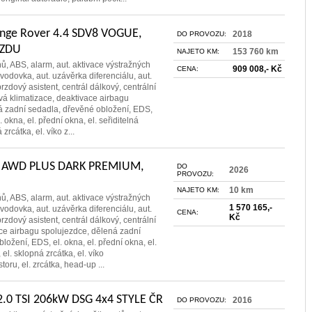
nge Rover 4.4 SDV8 VOGUE,
2018
DO PROVOZU:
VZDU
153 760 km
NAJETO KM:
ňů, ABS, alarm, aut. aktivace výstražných
909 008,- Kč
CENA:
evodovka, aut. uzávěrka diferenciálu, aut.
rzdový asistent, centrál dálkový, centrální
vá klimatizace, deaktivace airbagu
á zadní sedadla, dřevěné obložení, EDS,
l. okna, el. přední okna, el. seřiditelná
zrcátka, el. víko z...
5 AWD PLUS DARK PREMIUM,
DO
2026
PROVOZU:
10 km
NAJETO KM:
ňů, ABS, alarm, aut. aktivace výstražných
1 570 165,-
evodovka, aut. uzávěrka diferenciálu, aut.
CENA:
Kč
rzdový asistent, centrál dálkový, centrální
ce airbagu spolujezdce, dělená zadní
ložení, EDS, el. okna, el. přední okna, el.
 el. sklopná zrcátka, el. víko
oru, el. zrcátka, head-up ...
2.0 TSI 206kW DSG 4x4 STYLE ČR
2016
DO PROVOZU: