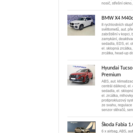
nosič, střešní okno
BMW X4 M40d 
8 rychlostních stup
světlometů, aut. př
zabrždění v kopci, b
zamykání, deaktiva
sedadla, EDS, el. ok
el. sklopná zrcátka,
zrcátka, head-up dis
Hyundai Tucso
Premium
ABS, aut. klimatiza
centrál dálkový, el. 
sedadla, el. sklopn
el. zrcátka, mlhovky
protiprokluzový syst
ze svahu, regulace 
senzor stěračů, senz
Škoda Fabia 1.
6 x airbag, ABS, aut