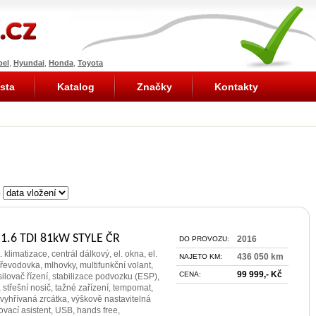
pel
,
Hyundai
,
Honda
,
Toyota
sta
Katalog
Značky
Kontakty
e
 1.6 TDI 81kW STYLE ČR
2016
DO PROVOZU:
. klimatizace, centrál dálkový, el. okna, el.
436 050 km
NAJETO KM:
řevodovka, mlhovky, multifunkční volant,
99 999,- Kč
CENA:
silovač řízení, stabilizace podvozku (ESP),
, střešní nosič, tažné zařízení, tempomat,
vyhřívaná zrcátka, výškově nastavitelná
vací asistent, USB, hands free,