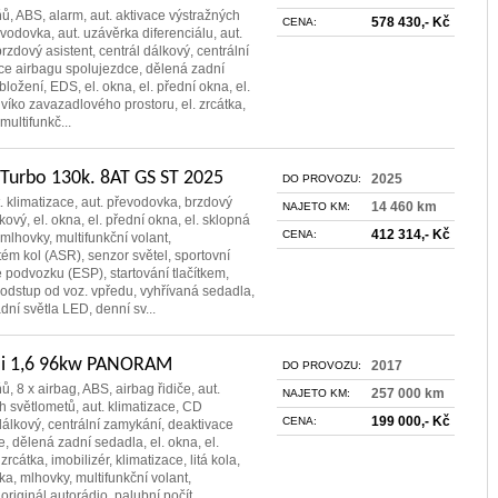
ňů, ABS, alarm, aut. aktivace výstražných
578 430,- Kč
CENA:
evodovka, aut. uzávěrka diferenciálu, aut.
rzdový asistent, centrál dálkový, centrální
ce airbagu spolujezdce, dělená zadní
ložení, EDS, el. okna, el. přední okna, el.
 víko zavazadlového prostoru, el. zrcátka,
 multifunkč...
 Turbo 130k. 8AT GS ST 2025
2025
DO PROVOZU:
t. klimatizace, aut. převodovka, brzdový
14 460 km
NAJETO KM:
lkový, el. okna, el. přední okna, el. sklopná
412 314,- Kč
CENA:
, mlhovky, multifunkční volant,
tém kol (ASR), senzor světel, sportovní
e podvozku (ESP), startování tlačítkem,
 odstup od voz. vpředu, vyhřívaná sedadla,
dní světla LED, denní sv...
ai 1,6 96kw PANORAM
2017
DO PROVOZU:
ů, 8 x airbag, ABS, airbag řidiče, aut.
257 000 km
NAJETO KM:
h světlometů, aut. klimatizace, CD
199 000,- Kč
CENA:
dálkový, centrální zamykání, deaktivace
, dělená zadní sedadla, el. okna, el.
zrcátka, imobilizér, klimatizace, litá kola,
, mlhovky, multifunkční volant,
 originál autorádio, palubní počít...