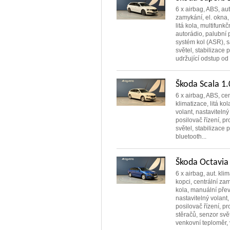
6 x airbag, ABS, aut
zamykání, el. okna, 
litá kola, multifunkč
autorádio, palubní p
systém kol (ASR), s
světel, stabilizace
udržující odstup od 
Škoda Scala 1
6 x airbag, ABS, cen
klimatizace, litá k
volant, nastavitelný
posilovač řízení, p
světel, stabilizace
bluetooth...
Škoda Octavia
6 x airbag, aut. kli
kopci, centrální zamy
kola, manuální přev
nastavitelný volant,
posilovač řízení, p
stěračů, senzor svě
venkovní teploměr, 