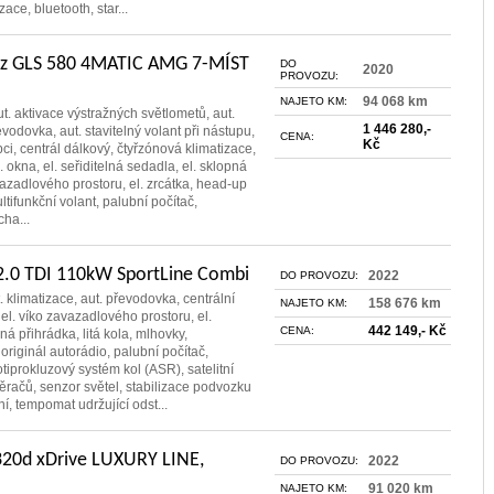
ce, bluetooth, star...
z GLS 580 4MATIC AMG 7-MÍST
DO
2020
PROVOZU:
94 068 km
NAJETO KM:
ut. aktivace výstražných světlometů, aut.
1 446 280,-
evodovka, aut. stavitelný volant při nástupu,
CENA:
Kč
ci, centrál dálkový, čtyřzónová klimatizace,
l. okna, el. seřiditelná sedadla, el. sklopná
avazadlového prostoru, el. zrcátka, head-up
ultifunkční volant, palubní počítač,
ha...
2.0 TDI 110kW SportLine Combi
2022
DO PROVOZU:
. klimatizace, aut. převodovka, centrální
158 676 km
NAJETO KM:
 el. víko zavazadlového prostoru, el.
442 149,- Kč
CENA:
ná přihrádka, litá kola, mlhovky,
 originál autorádio, palubní počítač,
otiprokluzový systém kol (ASR), satelitní
ěračů, senzor světel, stabilizace podvozku
í, tempomat udržující odst...
20d xDrive LUXURY LINE,
2022
DO PROVOZU:
91 020 km
NAJETO KM: