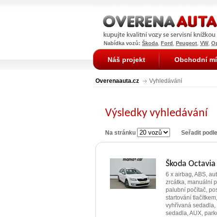
Nabídka vozů:
Škoda
,
Ford
,
Peugeot
,
VW
,
O
Náš projekt
Obchodní mí
Overenaauta.cz
Vyhledávání
Výsledky vyhledávání
Na stránku
Seřadit podl
Škoda Octavia
6 x airbag, ABS, aut
zrcátka, manuální p
palubní počítač, po
startování tlačítkem
vyhřívaná sedadla, 
sedadla, AUX, parko