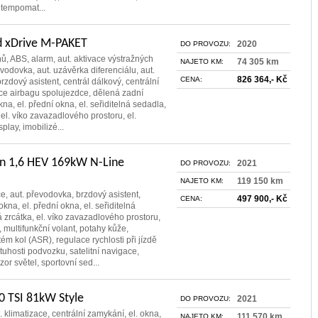
, tempomat...
xDrive M-PAKET
2020
DO PROVOZU:
ňů, ABS, alarm, aut. aktivace výstražných
74 305 km
NAJETO KM:
evodovka, aut. uzávěrka diferenciálu, aut.
826 364,- Kč
CENA:
rzdový asistent, centrál dálkový, centrální
ce airbagu spolujezdce, dělená zadní
na, el. přední okna, el. seřiditelná sedadla,
 el. víko zavazadlového prostoru, el.
play, imobilizé...
n 1,6 HEV 169kW N-Line
2021
DO PROVOZU:
119 150 km
NAJETO KM:
ce, aut. převodovka, brzdový asistent,
497 900,- Kč
CENA:
okna, el. přední okna, el. seřiditelná
á zrcátka, el. víko zavazadlového prostoru,
, multifunkční volant, potahy kůže,
ém kol (ASR), regulace rychlosti při jízdě
tuhosti podvozku, satelitní navigace,
or světel, sportovní sed...
0 TSI 81kW Style
2021
DO PROVOZU:
. klimatizace, centrální zamykání, el. okna,
111 570 km
NAJETO KM: