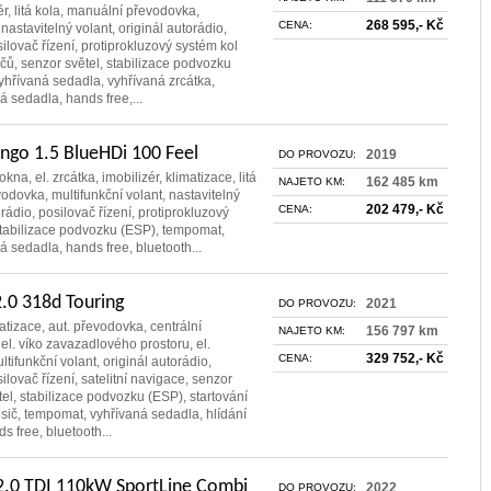
zér, litá kola, manuální převodovka,
268 595,- Kč
CENA:
 nastavitelný volant, originál autorádio,
ilovač řízení, protiprokluzový systém kol
čů, senzor světel, stabilizace podvozku
yhřívaná sedadla, vyhřívaná zrcátka,
á sedadla, hands free,...
ingo 1.5 BlueHDi 100 Feel
2019
DO PROVOZU:
okna, el. zrcátka, imobilizér, klimatizace, litá
162 485 km
NAJETO KM:
odovka, multifunkční volant, nastavitelný
202 479,- Kč
CENA:
orádio, posilovač řízení, protiprokluzový
stabilizace podvozku (ESP), tempomat,
á sedadla, hands free, bluetooth...
0 318d Touring
2021
DO PROVOZU:
matizace, aut. převodovka, centrální
156 797 km
NAJETO KM:
 el. víko zavazadlového prostoru, el.
329 752,- Kč
CENA:
ultifunkční volant, originál autorádio,
ilovač řízení, satelitní navigace, senzor
tel, stabilizace podvozku (ESP), startování
nosič, tempomat, vyhřívaná sedadla, hlídání
s free, bluetooth...
2.0 TDI 110kW SportLine Combi
2022
DO PROVOZU: