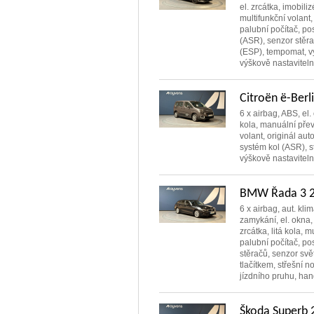
el. zrcátka, imobili
multifunkční volant,
palubní počítač, pos
(ASR), senzor stěra
(ESP), tempomat, v
výškově nastaviteln
Citroën ë-Berl
6 x airbag, ABS, el. 
kola, manuální přev
volant, originál aut
systém kol (ASR), 
výškově nastaviteln
BMW Řada 3 2.
6 x airbag, aut. kli
zamykání, el. okna,
zrcátka, litá kola, m
palubní počítač, pos
stěračů, senzor svě
tlačítkem, střešní 
jízdního pruhu, hand
Škoda Superb 