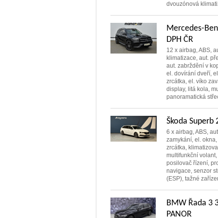
dvouzónová klimatiza
Mercedes-Ben
DPH ČR
12 x airbag, ABS, a
klimatizace, aut. př
aut. zabrždění v kop
el. dovírání dveří, e
zrcátka, el. víko z
display, litá kola, m
panoramatická střec
Škoda Superb 
6 x airbag, ABS, aut
zamykání, el. okna,
zrcátka, klimatizova
multifunkční volant,
posilovač řízení, pr
navigace, senzor st
(ESP), tažné zařízen
BMW Řada 3 3
PANOR