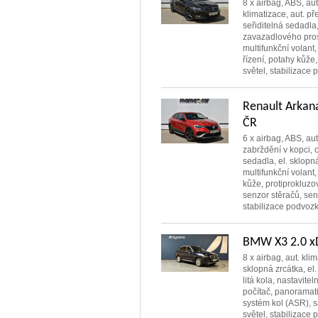
8 x airbag, ABS, aut
klimatizace, aut. př
seřiditelná sedadla,
zavazadlového prosto
multifunkční volant,
řízení, potahy kůže,
světel, stabilizace 
Renault Arkan
ČR
6 x airbag, ABS, aut
zabrždění v kopci, c
sedadla, el. sklopná 
multifunkční volant,
kůže, protiprokluzo
senzor stěračů, sen
stabilizace podvozku
BMW X3 2.0 x
8 x airbag, aut. kli
sklopná zrcátka, el.
litá kola, nastavite
počítač, panoramati
systém kol (ASR), s
světel, stabilizace 