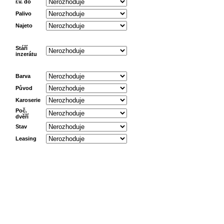
r.v. do
Palivo
Najeto
Stáří
inzerátu
Barva
Původ
Karoserie
Poč.
dvěří
Stav
Leasing