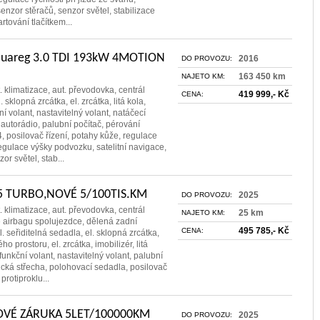
senzor stěračů, senzor světel, stabilizace
rtování tlačítkem...
ouareg 3.0 TDI 193kW 4MOTION
2016
DO PROVOZU:
163 450 km
NAJETO KM:
. klimatizace, aut. převodovka, centrál
419 999,- Kč
CENA:
. sklopná zrcátka, el. zrcátka, litá kola,
í volant, nastavitelný volant, natáčecí
 autorádio, palubní počítač, pérování
, posilovač řízení, potahy kůže, regulace
egulace výšky podvozku, satelitní navigace,
or světel, stab...
1.5 TURBO,NOVÉ 5/100TIS.KM
2025
DO PROVOZU:
. klimatizace, aut. převodovka, centrál
25 km
NAJETO KM:
e airbagu spolujezdce, dělená zadní
495 785,- Kč
CENA:
l. seřiditelná sedadla, el. sklopná zrcátka,
ho prostoru, el. zrcátka, imobilizér, litá
funkční volant, nastavitelný volant, palubní
cká střecha, polohovací sedadla, posilovač
protiproklu...
NOVÉ ZÁRUKA 5LET/100000KM
2025
DO PROVOZU: