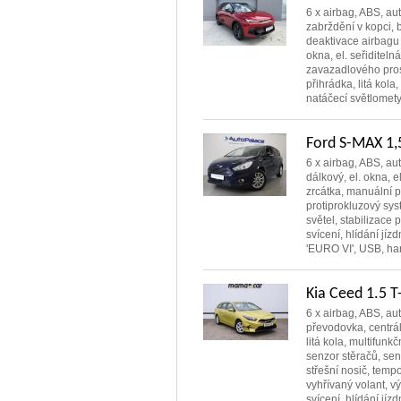
6 x airbag, ABS, aut
zabrždění v kopci, b
deaktivace airbagu 
okna, el. seřiditeln
zavazadlového prost
přihrádka, litá kola,
natáčecí světlomety,
Ford S-MAX 1,
6 x airbag, ABS, au
dálkový, el. okna, e
zrcátka, manuální p
protiprokluzový sys
světel, stabilizace
svícení, hlídání jíz
'EURO VI', USB, han
Kia Ceed 1.5 
6 x airbag, ABS, aut
převodovka, centrál 
litá kola, multifunkč
senzor stěračů, sen
střešní nosič, temp
vyhřívaný volant, v
svícení, hlídání jízdn