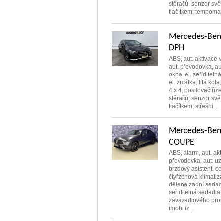
stěračů, senzor svě
tlačítkem, tempomat
Mercedes-Benz
DPH
ABS, aut. aktivace 
aut. převodovka, aut
okna, el. seřiditel
el. zrcátka, litá ko
4 x 4, posilovač říz
stěračů, senzor svě
tlačítkem, střešní...
Mercedes-Ben
COUPE
ABS, alarm, aut. ak
převodovka, aut. uz
brzdový asistent, c
čtyřzónová klimatiz
dělená zadní sedadl
seřiditelná sedadla,
zavazadlového prost
imobiliz...