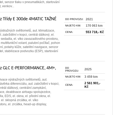
tel, senzor tlaku v pneumatikách, startování
, venkov...
 Třídy E 300de 4MATIC TAŽNÉ
2021
DO PROVOZU:
170 063 km
NAJETO KM:
výstražných světlometů, aut. klimatizace,
553 718,- Kč
CENA:
. zabrždění v kopci, centrál dálkový, el.
ná sedadla, el. víko zavazadlového prostoru,
la, multifunkční volant, palubní počítač, pohon
ení, potahy kůže, satelitní navigace, senzor
tel, stabilizace podvozku (ESP), startování
z GLC E-PERFORMANCE, 4M+,
DO
2025
PROVOZU:
3 459 km
NAJETO KM:
tivace výstražných světlometů, aut.
2 561 901,-
ávěrka diferenciálu, aut. zabrždění v kopci,
CENA:
Kč
entrál dálkový, centrální zamykání,
ace, deaktivace airbagu spolujezdce,
a, EDS, el. okna, el. přední okna, el.
 el. sklopná zrcátka, el. víko
oru, el. zrcátka, head-up display,