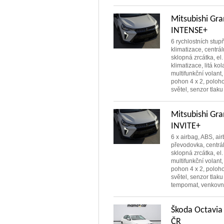
Mitsubishi Gr
INTENSE+
6 rychlostních stupň
klimatizace, centrál
sklopná zrcátka, el.
klimatizace, litá k
multifunkční volant,
pohon 4 x 2, poloho
světel, senzor tlaku
Mitsubishi Gr
INVITE+
6 x airbag, ABS, air
převodovka, centráln
sklopná zrcátka, el.
multifunkční volant,
pohon 4 x 2, poloho
světel, senzor tlaku
tempomat, venkovní 
Škoda Octavia
ČR