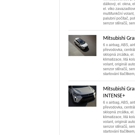
dálkový, el. okna, e
el. víko zavazadlové
multifunkční volant,
palubní počítač, po
senzor stěračů, senz
Mitsubishi Gr
6 x airbag, ABS, air
převodovka, centráln
sklopná zrcátka, el.
klimatizace, litá ko
volant, originál au
senzor stěračů, sen
startování tlačítkem
Mitsubishi Gr
INTENSE+
6 x airbag, ABS, air
převodovka, centráln
sklopná zrcátka, el.
klimatizace, litá ko
volant, originál au
senzor stěračů, sen
startování tlačítkem