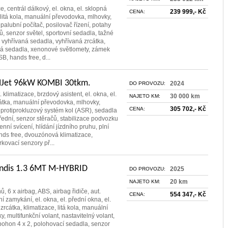
e, centrál dálkový, el. okna, el. sklopná
239 999,- Kč
CENA:
, litá kola, manuální převodovka, mlhovky,
 palubní počítač, posilovač řízení, potahy
ů, senzor světel, sportovní sedadla, tažné
 vyhřívaná sedadla, vyhřívaná zrcátka,
ná sedadla, xenonové světlomety, zámek
B, hands free, d...
 MJet 96kW KOMBI 30tkm.
2024
DO PROVOZU:
. klimatizace, brzdový asistent, el. okna, el.
30 000 km
NAJETO KM:
cátka, manuální převodovka, mlhovky,
305 702,- Kč
CENA:
, protiprokluzový systém kol (ASR), sedadla
řední, senzor stěračů, stabilizace podvozku
nní svícení, hlídání jízdního pruhu, plní
nds free, dvouzónová klimatizace,
arkovací senzory př...
andis 1.3 6MT M-HYBRID
2025
DO PROVOZU:
20 km
NAJETO KM:
ů, 6 x airbag, ABS, airbag řidiče, aut.
554 347,- Kč
CENA:
ní zamykání, el. okna, el. přední okna, el.
 zrcátka, klimatizace, litá kola, manuální
, multifunkční volant, nastavitelný volant,
 pohon 4 x 2, polohovací sedadla, senzor