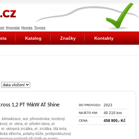
pel
,
Hyundai
,
Honda
,
Toyota
sta
Katalog
Značky
Kontakty
e
cross 1,2 PT 96kW AT Shine
2023
DO PROVOZU:
40 210 km
NAJETO KM:
t. klimatizace, aut. převodovka, brzdový
458 900,- Kč
CENA:
kový, el. okna, el. přední okna, el.
el. sklopná zrcátka, el. zrcátka, litá kola,
ická střecha, potahy kůže, protiprokluzový
gulace rychlosti při jízdě ze svahu,