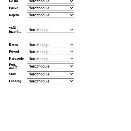
r.v. do
Palivo
Najeto
Stáří
inzerátu
Barva
Původ
Karoserie
Poč.
dvěří
Stav
Leasing