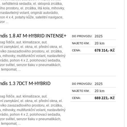
l. seřiditelná sedadla, el. sklopná zrcátka,
ho prostoru, el. zrcátka, litá kola, mlhovky,
 nastavitelný volant, originál autorádio,
hon 4 x 4, potahy kůže, satelitní navigace,
or ...
andis 1.8 AT M-HYBRID INTENSE+
2025
DO PROVOZU:
bag řidiče, aut. klimatizace, aut.
20 km
NAJETO KM:
í zamykání, el. okna, el. přední okna, el.
678 314,- Kč
CENA:
 víko zavazadlového prostoru, el. zrcátka,
la, mlhovky, multifunkční volant, nastavitelný
torádio, pohon 4 x 2, polohovací sedadla,
zor světel, senzor tlaku v pneumatikách,
, tempomat, ...
andis 1.3 7DCT M-HYBRID
2025
DO PROVOZU:
20 km
NAJETO KM:
bag řidiče, aut. klimatizace, aut.
669 223,- Kč
CENA:
í zamykání, el. okna, el. přední okna, el.
 víko zavazadlového prostoru, el. zrcátka,
la, mlhovky, multifunkční volant, nastavitelný
torádio, pohon 4 x 2, polohovací sedadla,
zor světel, senzor tlaku v pneumatikách,
, tempomat, ...