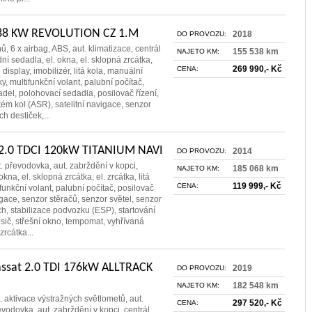
i 88 KW REVOLUTION CZ 1.M
2018
DO PROVOZU:
ů, 6 x airbag, ABS, aut. klimatizace, centrál
155 538 km
NAJETO KM:
ní sedadla, el. okna, el. sklopná zrcátka,
269 990,- Kč
CENA:
 display, imobilizér, litá kola, manuální
, multifunkční volant, palubní počítač,
el, polohovací sedadla, posilovač řízení,
tém kol (ASR), satelitní navigace, senzor
h destiček,...
2.0 TDCI 120kW TITANIUM NAVI
2014
DO PROVOZU:
t. převodovka, aut. zabrždění v kopci,
185 068 km
NAJETO KM:
okna, el. sklopná zrcátka, el. zrcátka, litá
119 999,- Kč
CENA:
funkční volant, palubní počítač, posilovač
vigace, senzor stěračů, senzor světel, senzor
h, stabilizace podvozku (ESP), startování
nosič, střešní okno, tempomat, vyhřívaná
zrcátka...
ssat 2.0 TDI 176kW ALLTRACK
2019
DO PROVOZU:
182 548 km
NAJETO KM:
. aktivace výstražných světlometů, aut.
297 520,- Kč
CENA:
evodovka, aut. zabrždění v kopci, centrál