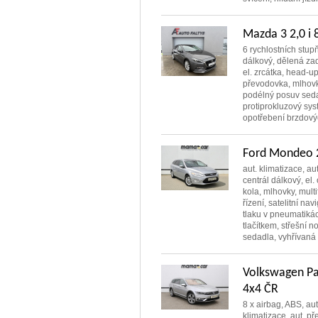
Mazda 3 2,0 
6 rychlostních stupň
dálkový, dělená zad
el. zrcátka, head-up
převodovka, mlhovky
podélný posuv sedad
protiprokluzový sys
opotřebení brzdovýc
Ford Mondeo 
aut. klimatizace, au
centrál dálkový, el. 
kola, mlhovky, multi
řízení, satelitní na
tlaku v pneumatikác
tlačítkem, střešní 
sedadla, vyhřívaná 
Volkswagen Pa
4x4 ČR
8 x airbag, ABS, aut
klimatizace, aut. př