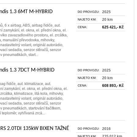
andis 1.3 6MT M-HYBRID
2025
DO PROVOZU:
20 km
NAJETO KM:
ů, 6 x airbag, ABS, airbag řidiče, aut.
625 421,- Kč
CENA:
ní zamykání, el. okna, el. přední okna, el.
 víko zavazadlového prostoru, el. zrcátka,
ola, manuální převodovka, mlhovky,
 nastavitelný volant, originál autorádio,
vací sedadla, senzor stěračů, senzor
 v pneumatikách, start...
andis 1.3 7DCT M-HYBRID
2025
DO PROVOZU:
20 km
NAJETO KM:
bag řidiče, aut. klimatizace, aut.
608 893,- Kč
CENA:
í zamykání, el. okna, el. přední okna, el.
 zrcátka, klimatizace, litá kola, mlhovky,
 nastavitelný volant, originál autorádio,
vací sedadla, senzor stěračů, senzor
 v pneumatikách, startování tlačítkem,
teploměr, vyhřívaná zrcá...
 RS 2.0TDI 135kW BIXEN TAŽNÉ
2016
DO PROVOZU:
235 012 km
NAJETO KM: