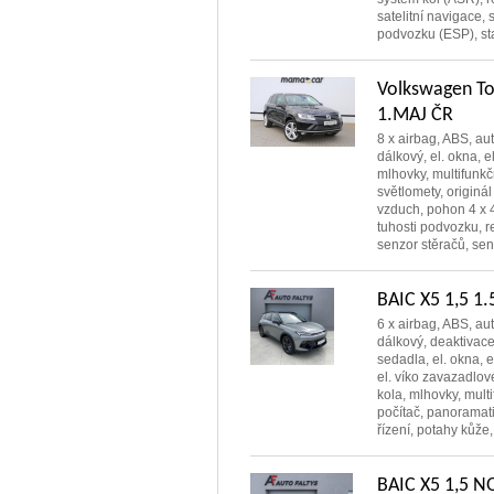
satelitní navigace, 
podvozku (ESP), sta
Volkswagen T
1.MAJ ČR
8 x airbag, ABS, aut
dálkový, el. okna, el
mlhovky, multifunkčn
světlomety, originál
vzduch, pohon 4 x 4
tuhosti podvozku, r
senzor stěračů, senz
BAIC X5 1,5 
6 x airbag, ABS, aut
dálkový, deaktivac
sedadla, el. okna, e
el. víko zavazadlové
kola, mlhovky, multi
počítač, panoramati
řízení, potahy kůže, 
BAIC X5 1,5 