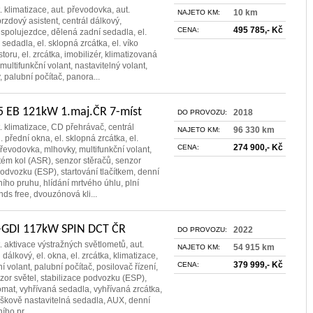
. klimatizace, aut. převodovka, aut.
10 km
NAJETO KM:
rzdový asistent, centrál dálkový,
495 785,- Kč
CENA:
spolujezdce, dělená zadní sedadla, el.
á sedadla, el. sklopná zrcátka, el. víko
oru, el. zrcátka, imobilizér, klimatizovaná
 multifunkční volant, nastavitelný volant,
 palubní počítač, panora...
5 EB 121kW 1.maj.ČR 7-míst
2018
DO PROVOZU:
t. klimatizace, CD přehrávač, centrál
96 330 km
NAJETO KM:
l. přední okna, el. sklopná zrcátka, el.
274 900,- Kč
CENA:
řevodovka, mlhovky, multifunkční volant,
tém kol (ASR), senzor stěračů, senzor
 podvozku (ESP), startování tlačítkem, denní
dního pruhu, hlídání mrtvého úhlu, plní
ds free, dvouzónová kli...
T-GDI 117kW SPIN DCT ČR
2022
DO PROVOZU:
. aktivace výstražných světlometů, aut.
54 915 km
NAJETO KM:
dálkový, el. okna, el. zrcátka, klimatizace,
379 999,- Kč
CENA:
ní volant, palubní počítač, posilovač řízení,
zor světel, stabilizace podvozku (ESP),
omat, vyhřívaná sedadla, vyhřívaná zrcátka,
ýškově nastavitelná sedadla, AUX, denní
ího pr...