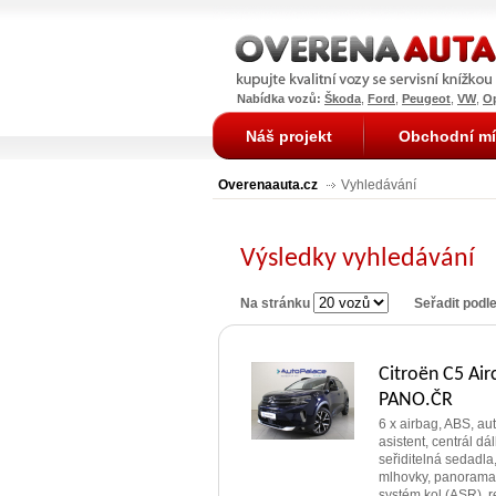
Nabídka vozů:
Škoda
,
Ford
,
Peugeot
,
VW
,
O
Náš projekt
Obchodní mí
Overenaauta.cz
Vyhledávání
Výsledky vyhledávání
Na stránku
Seřadit podl
Citroën C5 Air
PANO.ČR
6 x airbag, ABS, au
asistent, centrál dál
seřiditelná sedadla, 
mlhovky, panoramat
systém kol (ASR), re