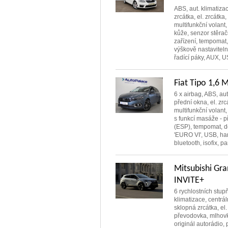
ABS, aut. klimatizac
zrcátka, el. zrcátka
multifunkční volant,
kůže, senzor stěrač
zařízení, tempomat,
výškově nastavitel
řadící páky, AUX, US
Fiat Tipo 1,6
6 x airbag, ABS, aut
přední okna, el. zr
multifunkční volant
s funkcí masáže - p
(ESP), tempomat, de
'EURO VI', USB, ha
bluetooth, isofix, p
Mitsubishi Gr
INVITE+
6 rychlostních stupň
klimatizace, centrál
sklopná zrcátka, el.
převodovka, mlhovky
originál autorádio,